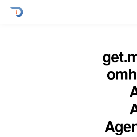
get.
omh
Agen