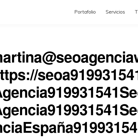
Portafolio
Servicios
T
martina@seoagencia
ttps://seoa91993154
Agencia919931541Se
Agencia919931541Se
ciaEspaña9199315