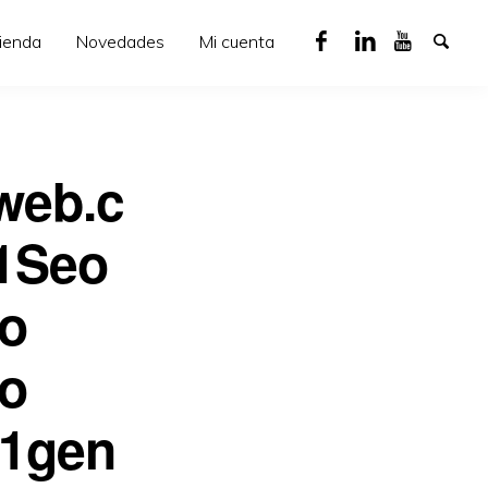
ienda
Novedades
Mi cuenta
web.c
1Seo
o
o
41gen