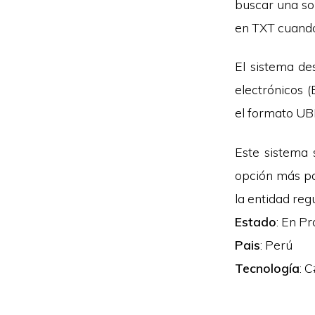
buscar una so
en TXT cuando 
El sistema de
electrónicos 
el formato UBL
Este sistema 
opción más pa
la entidad reg
Estado
: En P
Pais
: Perú
Tecnología
: 