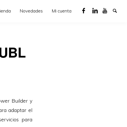
ienda
Novedades
Mi cuenta
 UBL
ower Builder y
ara adaptar el
servicios para