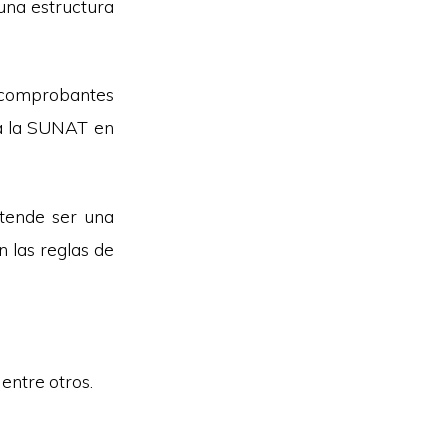
una estructura
 comp
robantes
 a la SUNAT en
etende ser una
 las reglas de
 entre otros.