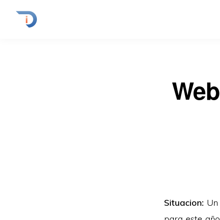
Web 
Situacion:
Un 
para este año