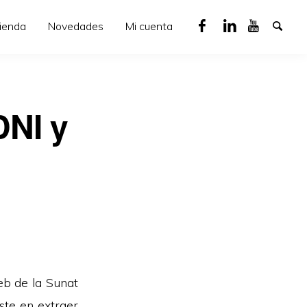
ienda
Novedades
Mi cuenta
DNI y
eb de la Sunat
ste en extraer