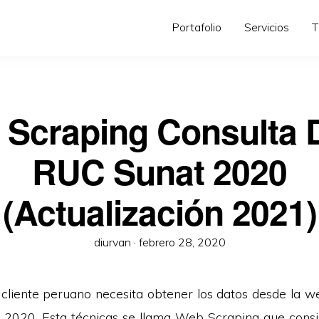
Portafolio
Servicios
T
Scraping Consulta 
RUC Sunat 2020
(Actualización 2021)
diurvan ·
febrero 28, 2020
cliente peruano necesita obtener los datos desde la w
 2020. Esta técnicas se llama Web Scraping que consi