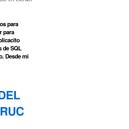
os para
r para
licacito
s de SQL
io. Desde mi
DEL
 RUC