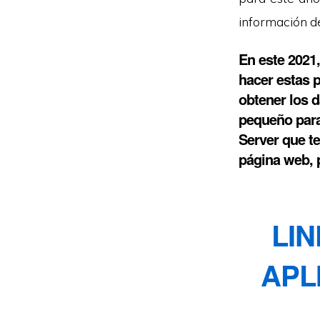
información d
En este 2021
hacer estas 
obtener los 
pequeño para
Server que t
página web, 
LI
APL