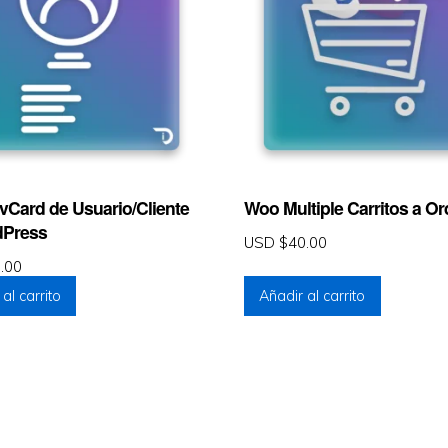
vCard de Usuario/Cliente
Woo Multiple Carritos a O
dPress
USD $
40.00
.00
al carrito
Añadir al carrito