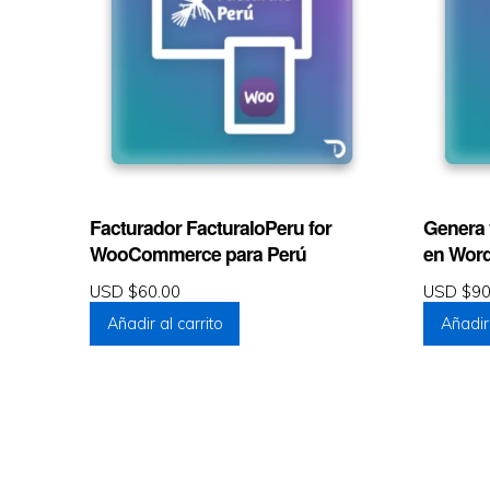
Facturador FacturaloPeru for
Genera 
WooCommerce para Perú
en Wor
USD $
60.00
USD $
90
Añadir al carrito
Añadir 